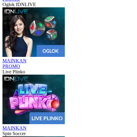
Oglok IDNLIVE
MAINKAN
PROMO
Live Plinko
MAINKAN
Spin Soccer