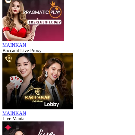
MAINKAN
Baccarat Live Proxy
MAINKAN
Live Mania