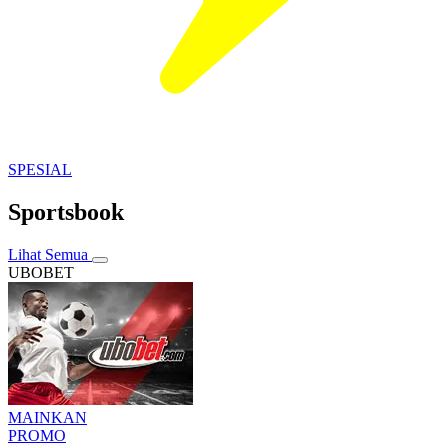
SPESIAL
Sportsbook
Lihat Semua
UBOBET
MAINKAN
PROMO