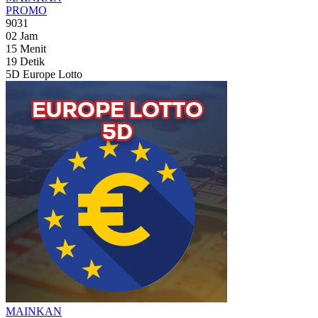
PROMO
9031
02
Jam
15
Menit
17
Detik
5D Europe Lotto
MAINKAN