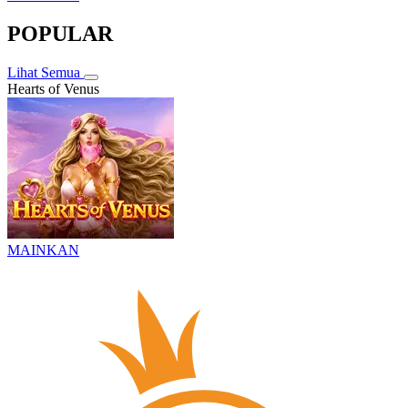
POPULAR
Lihat Semua
Hearts of Venus
MAINKAN