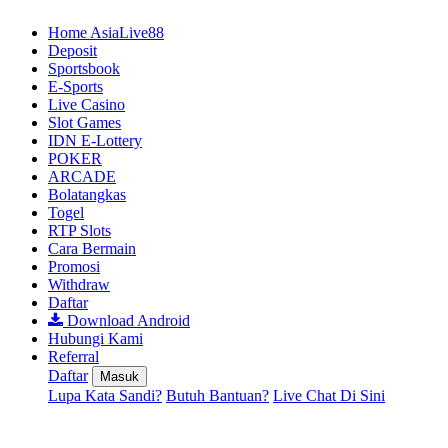
Home AsiaLive88
Deposit
Sportsbook
E-Sports
Live Casino
Slot Games
IDN E-Lottery
POKER
ARCADE
Bolatangkas
Togel
RTP Slots
Cara Bermain
Promosi
Withdraw
Daftar
Download Android
Hubungi Kami
Referral
Daftar
Masuk
Lupa Kata Sandi?
Butuh Bantuan?
Live Chat Di Sini