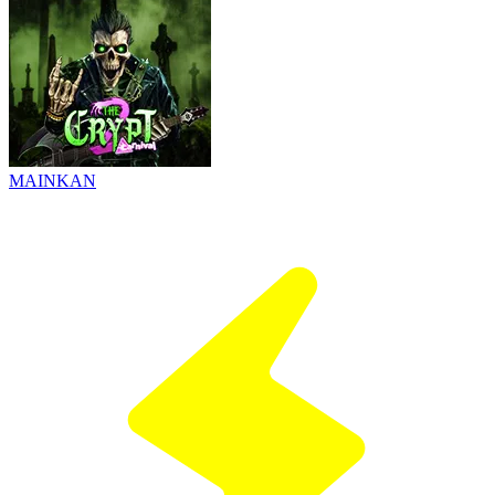
MAINKAN