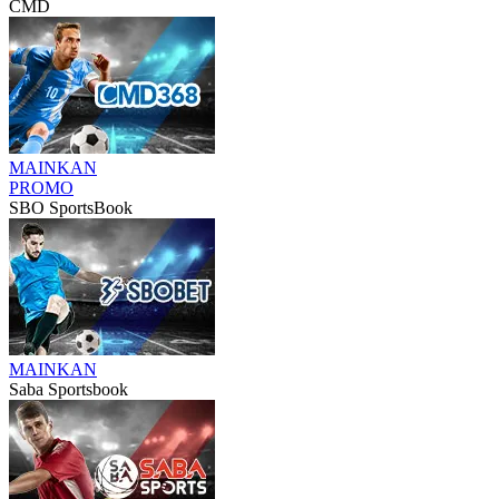
CMD
MAINKAN
PROMO
SBO SportsBook
MAINKAN
Saba Sportsbook