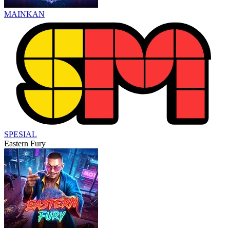
MAINKAN
SPESIAL
Eastern Fury