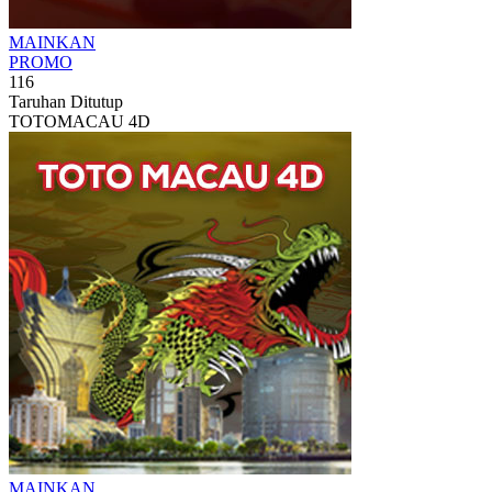
MAINKAN
PROMO
116
Taruhan Ditutup
TOTOMACAU 4D
MAINKAN