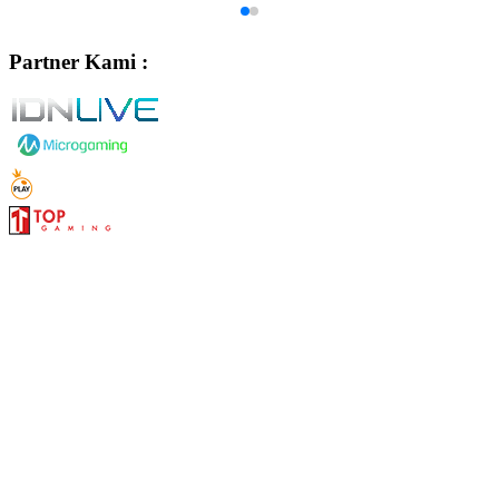
Partner Kami :