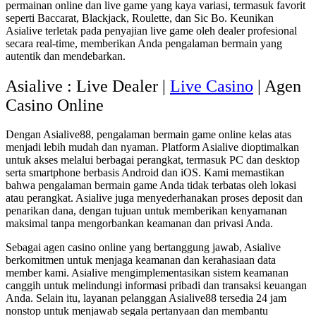
permainan online dan live game yang kaya variasi, termasuk favorit
seperti Baccarat, Blackjack, Roulette, dan Sic Bo. Keunikan
Asialive terletak pada penyajian live game oleh dealer profesional
secara real-time, memberikan Anda pengalaman bermain yang
autentik dan mendebarkan.
Asialive : Live Dealer |
Live Casino
| Agen
Casino Online
Dengan Asialive88, pengalaman bermain game online kelas atas
menjadi lebih mudah dan nyaman. Platform Asialive dioptimalkan
untuk akses melalui berbagai perangkat, termasuk PC dan desktop
serta smartphone berbasis Android dan iOS. Kami memastikan
bahwa pengalaman bermain game Anda tidak terbatas oleh lokasi
atau perangkat. Asialive juga menyederhanakan proses deposit dan
penarikan dana, dengan tujuan untuk memberikan kenyamanan
maksimal tanpa mengorbankan keamanan dan privasi Anda.
Sebagai agen casino online yang bertanggung jawab, Asialive
berkomitmen untuk menjaga keamanan dan kerahasiaan data
member kami. Asialive mengimplementasikan sistem keamanan
canggih untuk melindungi informasi pribadi dan transaksi keuangan
Anda. Selain itu, layanan pelanggan Asialive88 tersedia 24 jam
nonstop untuk menjawab segala pertanyaan dan membantu