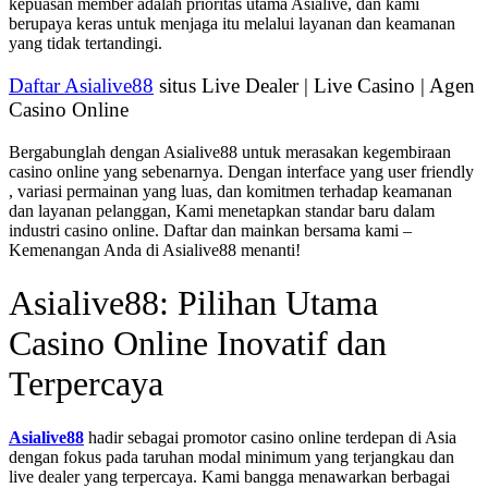
kepuasan member adalah prioritas utama Asialive, dan kami
berupaya keras untuk menjaga itu melalui layanan dan keamanan
yang tidak tertandingi.
Daftar Asialive88
situs Live Dealer | Live Casino | Agen
Casino Online
Bergabunglah dengan Asialive88 untuk merasakan kegembiraan
casino online yang sebenarnya. Dengan interface yang user friendly
, variasi permainan yang luas, dan komitmen terhadap keamanan
dan layanan pelanggan, Kami menetapkan standar baru dalam
industri casino online. Daftar dan mainkan bersama kami –
Kemenangan Anda di Asialive88 menanti!
Asialive88: Pilihan Utama
Casino Online Inovatif dan
Terpercaya
Asialive88
hadir sebagai promotor casino online terdepan di Asia
dengan fokus pada taruhan modal minimum yang terjangkau dan
live dealer yang terpercaya. Kami bangga menawarkan berbagai